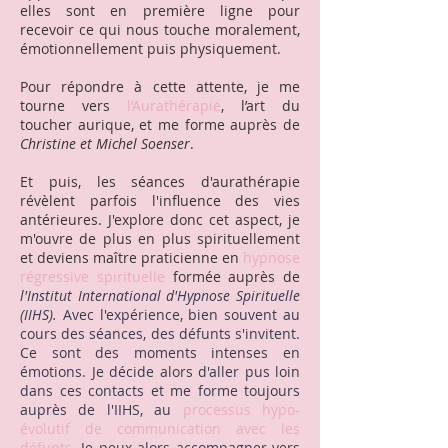
elles sont en première ligne pour
recevoir ce qui nous touche moralement,
émotionnellement puis physiquement.
Pour répondre à cette attente, je me
tourne vers
l’
Aurathérapie
, l’art du
toucher aurique, et me forme auprès de
Christine et Michel Soenser
.
Et puis, les séances d'aurathérapie
révèlent parfois l'influence des vies
antérieures. J'explore donc cet aspect, je
m'ouvre de plus en plus spirituellement
et deviens maître praticienne en
hypnose
régressive spirituelle
formée auprès de
l'Institut International d'Hypnose Spirituelle
(IIHS).
Avec l'expérience, bien souvent au
cours des séances, des défunts s'invitent.
Ce sont des moments intenses en
émotions. Je décide alors d'aller pus loin
dans ces contacts et me forme toujours
auprès de
l'IIHS
, au
processus hypo-
évolutif de communication avec les
défunts
. Je peux alors accompagner vers