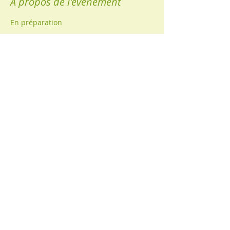
À propos de l'événement
En préparation
Partager cet événement
© 2017 par Cocon de vie. Créé avec
Wix.com
Cocon de vie
- 134 Avenue de Nieppe - 57970
Basse-Ham
Tél :
06 11 63 27 98
/ ​E-Mail :
cocondevieharmonie@gmail.com
/ Siret :
831 584
735 00037