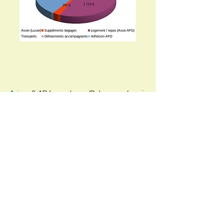
Avion
: 3 AR Luxembourg/Dakar avec Luxair
(672,5 €/adulte (X2) + 653 €/enfant) - Tarifs
à Mai 2024 susceptibles de varier.
Repas
: pour 3 personnes sur 12 jours (Une
cuisinière sur place adapte les repas aux
européens)
Logement
: pour 3 personnes sur 13 jours
avec escales. (Saly, Donaye Walo, Saint
Louis, Lompoul)
Transports
: Taxi et bus (Trajet aéroport/Villa
Aller-retour ; S
aly/Donaye Walo (ferme/
école/dispensaire) Aller-retour (1 000Kms))