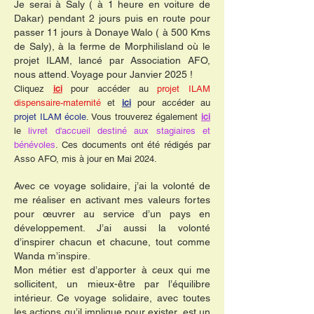
Je serai à Saly ( à 1 heure en voiture de
Dakar) pendant 2 jours puis en route pour
passer 11 jours à Donaye Walo ( à 500 Kms
de Saly), à la ferme de Morphilisland où le
projet ILAM, lancé par Association AFO,
nous attend. Voyage pour Janvier 2025 !
Cliquez
ici
pour accéder au
projet ILAM
dispensaire-maternité
et
ici
pour accéder au
projet ILAM école
. Vous trouverez également
ici
le
livret d'accueil destiné aux stagiaires et
bénévoles
. Ces documents ont été rédigés par
Asso AFO, mis à jour en Mai 2024.
Avec ce voyage solidaire, j’ai la volonté de
me réaliser en activant mes valeurs fortes
pour œuvrer au service d’un pays en
développement. J’ai aussi la volonté
d’inspirer chacun et chacune, tout comme
Wanda m’inspire.
Mon métier est d’apporter à ceux qui me
sollicitent, un mieux-être par l’équilibre
intérieur. Ce voyage solidaire, avec toutes
les actions qu’il implique pour exister, est un